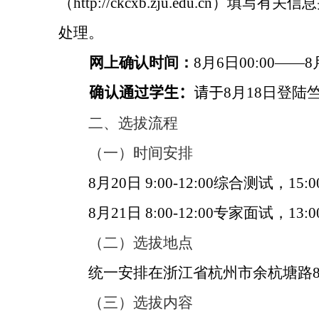
（
http://ckcxb.zju.edu.cn
）填写有关信息
处理。
网上确认时间：
8
月
6
日
00:00——8
确认通过学生：
请于
8
月
18
日登陆
二、选拔流程
（一）时间安排
8
月
20
日
9:00-12:00
综合测试，
15:0
8
月
21
日
8:00-12:00
专家面试，
13:0
（二）选拔地点
统一安排在浙江省杭州市余杭塘路
（三）选拔内容