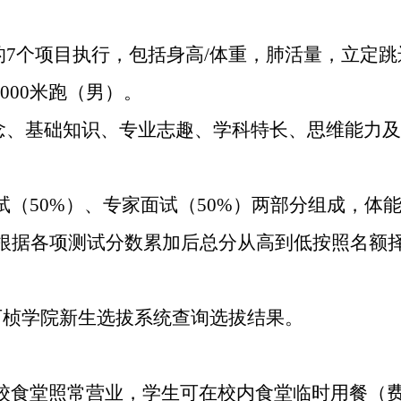
的
7
个项目执行，包括身高
/
体重，肺活量，立定跳
1000
米跑（男）。
念、基础知识、专业志趣、学科特长、思维能力
试（
50%
）、专家面试（
50%
）两部分组成，体
根据各项测试分数累加后总分从高到低按照名额
可桢学院新生选拔系统查询选拔结果。
校食堂照常营业，学生可在校内食堂临时用餐（