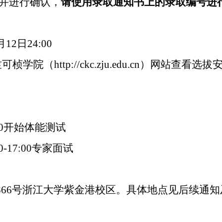
并进行确认，
请使用录取通知书上的录取编号进
月
12
日
24:00
竺可桢学院（
http://ckc.zju.edu.cn
）网站查看选拔
0
开始体能测试
0-17:00
专家面试
866
号浙江大学紫金港校区。具体地点见后续通知