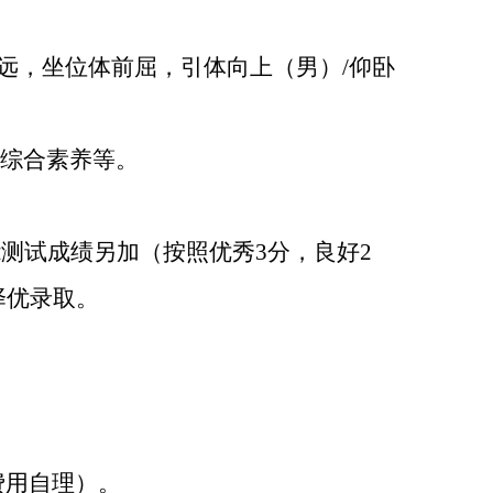
远，坐位体前屈，引体向上（男）
/
仰卧
及综合素养等。
能测试成绩另加（按照优秀
3
分，良好
2
择优录取。
费用自理）。