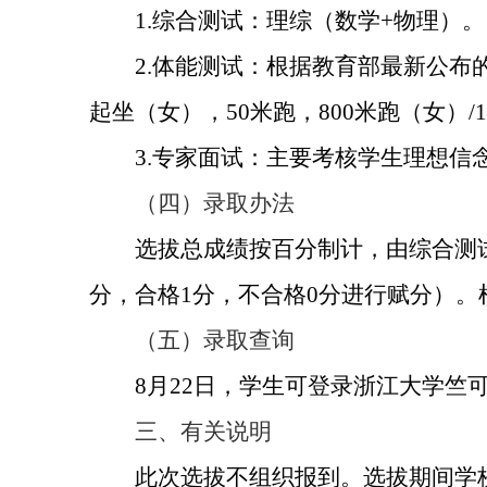
1.
综合测试：理综（数学
+
物理）。
2.
体能测试：根据教育部最新公布
起坐（女），
50
米跑，
800
米跑（女）
/
3.
专家面试：主要考核学生理想信
（四）录取办法
选拔总成绩按百分制计，由综合测
分，合格
1
分，不合格
0
分进行赋分）。
（五）录取查询
8
月
22
日，学生可登录浙江大学竺
三、有关说明
此次选拔不组织报到。选拔期间学