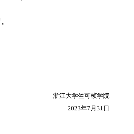
看。
浙江大学竺可桢学院
2023
年
7
月
31
日