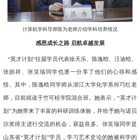
计算机学科导师陈为老师介绍学科培养情况
感恩
成长之路
启航卓越发展
“英才计划”往届学员代表徐天乐、陈逸晗、汪迪晗、
张皓祥、张笑瑞同学也逐一分享了他们的心得和感
悟。其中，陈逸晗同学师从
浙江大学
化学系何巧红老
师，目前
就读于
竺可桢学院混合班。她表示，
“英才计
划”为她带来了丰富的科研训练体验，并给予她与诺贝
尔奖得主进行交流的机会，获益良多。张笑瑞同学是
山东省“英才计划”学员，学习艺术史论的她被科学的