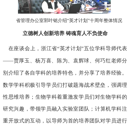
省管理办公室郭叶铭介绍
“英才计划”十周年整体情况
立德树人创新培养
铸魂育人
不负使命
在座谈会上，浙江省
“英才计划”五位学科导师代表
——贾厚玉、杨万喜、陈为、袁辉球、何巧红老师分
别介绍了各自学科的培养特色，并分享了培养经验。
数学学科积极引导学员们打破题海战术
壁垒
，
强调
理
性思维培养；生物学科着重
激发
学员们对生物
学科
的
研究
兴趣，
带领
学员
融入
实验室
团队
；计算机学科
注
重开放式的互动，以导师为首的培养团队对学员进行