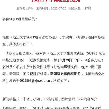
发布者：许琳
发布时间：2022-07-20
浏览次数：
1789
各位
SQTP项目组成员：
根据《浙江大学
SQTP
项目管理办法》，学院将于
7
月进行项目中期检
查，具体安排如下：
请各项目组负责人下载附件《浙江大学学生素质训练（
SQTP
）项目
中期汇报表格》，近期填报完毕，并于
7
月
29
日
下午
17:00
前
将其电子
版以及立项以来所有阶段性成果（打包为
压缩文件
，包括中期汇报
表、新闻稿、图片视频资料等，
新闻稿必须配有图片
，视频为选交材
料）发送至
0022806@zju.edu.cn
，格式如下：
新闻稿格式：宋体，小四，1.5倍行距，
图片需附1~2句内容简介
邮件格式：
主题：【SQTP】
+项目名称
+
负责人姓名，如“【SQTP】