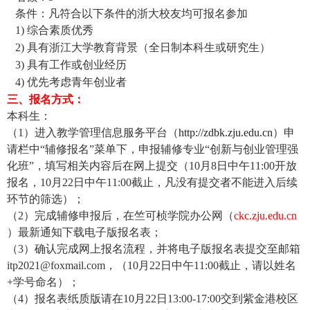
条件：凡符合以下条件的浙大校友均可报名参加
1)
综合素质优秀
2)
具有浙江大学教育背景（全日制本科生或研究生）
3)
具有工作或创业经历
4)
优先考虑青年创业者
三、报名方式：
本科生：
（
1
）进入教学管理信息服务平台（
http://zdbk.zju.edu.cn
）申
请栏中“辅修报名”菜单下，申报辅修专业“创新与创业管理强
化班”，填写相关内容后在网上提交（
10
月
8
日中午
11:00
开放
报名，
10
月
22
日中午
11:00
截止，凡没有提交者不能进入后续
环节的筛选）；
（
2
）完成辅修申报后，在竺可桢学院办公网（
ckc.zju.edu.cn
）最新通知下载电子版报名表；
（
3
）确认完成网上报名流程，并将电子版报名表提交至邮箱
itp2021@foxmail.com
，（
10
月
22
日中午
11:00
截止，请以姓名
+
学号命名）；
（
4
）报名表纸质版请在
10
月
22
日
13:00-17:00
交到紫金港校区