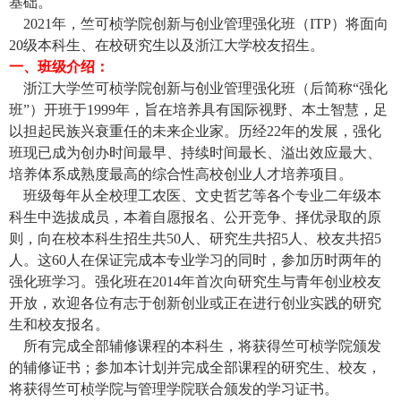
基础。
2021
年，竺可桢学院创新与创业管理强化班（
ITP
）将面向
20
级本科生、在校研究生以及浙江大学校友招生。
一、班级介绍：
浙江大学竺可桢学院创新与创业管理强化班（后简称“强化
班”）开班于
1999
年，旨在培养具有国际视野、本土智慧，足
以担起民族兴衰重任的未来企业家。历经
22
年的发展，强化
班现已成为创办时间最早、持续时间最长、溢出效应最大、
培养体系成熟度最高的综合性高校创业人才培养项目。
班级每年从全校理工农医、文史哲艺等各个专业二年级本
科生中选拔成员，本着自愿报名、公开竞争、择优录取的原
则，向在校本科生招生共
50
人、研究生共招
5
人、校友共招
5
人。这
60
人在保证完成本专业学习的同时，参加历时两年的
强化班学习。强化班在
2014
年首次向研究生与青年创业校友
开放，欢迎各位有志于创新创业或正在进行创业实践的研究
生和校友报名。
所有完成全部辅修课程的本科生，将获得竺可桢学院颁发
的辅修证书；参加本计划并完成全部课程的研究生、校友，
将获得竺可桢学院与管理学院联合颁发的学习证书。