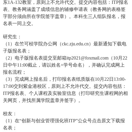
东
1A-132
教室，原则上不允许代交。提交内容包括：
ITP
报名
表、教务网涵盖了成绩信息的辅修申请表（教务网的表格签
字部分须由所在学院签字盖章）。本科生三人组队报名，报
名表一同上交。
研究生：
（
1
）在竺可桢学院办公网（
ckc.zju.edu.cn
）最新通知下载电
子版报名表；
（
2
）电子版报名表提交至邮箱
itp2021@foxmail.com
（
10
月
22
日中午
11:00
截止，请以姓名
+
学号命名），并确认完成网上
报名流程；
（
3
）完成网上报名后，打印报名表纸质版在
10
月
22
日
13:00-
17:00
交到紫金港校区，原则上不允许代交。提交内容包括：
ITP
报名表、个人课程及实验室信息（打印研究生课程网的相
关网页，并找所属学院盖章并签字）。
校友：
（
1
）在“创新与创业管理强化班
ITP”
公众号点击原文下载报
名表；