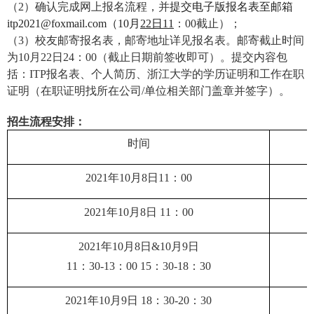
（
2
）确认完成网上报名流程，并
提交电子版报名表至邮箱
itp2021@foxmail.com
（
10
月
22
日
11
：00截止）
；
（
3
）校友邮寄报名表，邮寄地址详见报名表。邮寄截止时间
为
10
月
22
日
24
：
00
（截止日期前签收即可）。提交内容包
括：
ITP
报名表、个人简历、浙江大学
的学历证明和工作在职
证明（在职证明找所在公司
/
单位相关部门盖章并签字）。
招生流程安排：
时间
2021
年
10
月
8
日
11
：
00
2021
年
10
月
8
日
11
：
00
2021
年
10
月
8
日
&10
月
9
日
11
：
30-13
：
00 15
：
30-18
：
30
2021
年
10
月
9
日
18
：
30-20
：
30