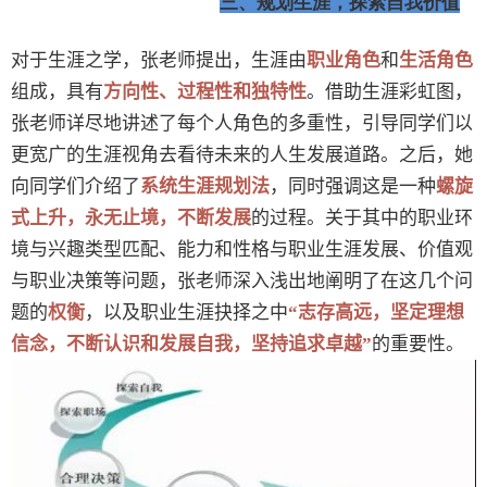
三、规划生涯，探索自我价值
对于生涯之学，张老师提出，生涯由
职业角色
和
生活角色
组成，具有
方向性、过程性和独特性
。借助生涯彩虹图，
张老师详尽地讲述了每个人角色的多重性，引导同学们以
更宽广的生涯视角去看待未来的人生发展道路。之后，她
向同学们介绍了
系统生涯规划法
，同时强调这是一种
螺旋
式上升，永无止境，不断发展
的过程。关于其中的职业环
境与兴趣类型匹配、能力和性格与职业生涯发展、价值观
与职业决策等问题，张老师深入浅出地阐明了在这几个问
题的
权衡
，以及职业生涯抉择之中
“志存高远，坚定理想
信念，不断认识和发展自我，坚持追求卓越”
的重要性。