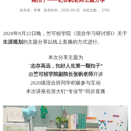
发布者：李琳
发布时间：2020-09-25
浏览次数：
2791
2020
年
9
月
22
日晚，竺可桢学院《混合学习研讨班Ⅰ》关于
生涯规划
的主题分享以线上直播的方式进行。
本次分享主题为
志存高远，扣好人生第一颗扣子”
“
由
竺可桢学院副院长张帆老师
开讲
2020
级混合班同学积极参与互动
本次讲座在浙大钉“专业节”同步直播