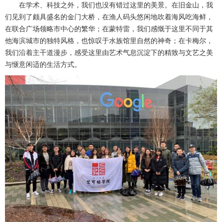
在学术、科技之外，我们也没有错过这里的美景。在旧金山，我
们见到了颇具盛名的金门大桥，在渔人码头悠闲地吹着海风吃海鲜，
在联合广场领略市中心的繁华；在蒙特雷，我们感慨于这里不同于其
他海滨城市的独特风格，也惊叹于水族馆里自然的神奇；在卡梅尔，
我们沿着主干道漫步，感受这里由艺术气息沉淀下的精致与文艺之美
与惬意闲适的生活方式。