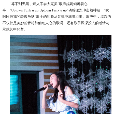
“等不到天黑，烟火不会太完美”歌声娓娓倾诉着心
事；“Uptown Funk u up,Uptown Funk u up”动感猛烈冲击着神经；“吹
啊吹啊我的骄傲放纵”歌手的洒脱从音律中满满溢出。歌声中，流淌的
不仅仅是美妙的音符和触动人心的歌词，还有歌手深深投入的感情与
承载其中的梦。