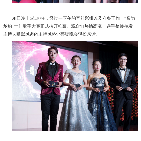
28日晚上6点30分，经过一下午的赛前彩排以及准备工作，“音为
梦响”十佳歌手大赛正式拉开帷幕。观众们热情高涨，选手整装待发，
主持人幽默风趣的主持风格让整场晚会轻松诙谐。