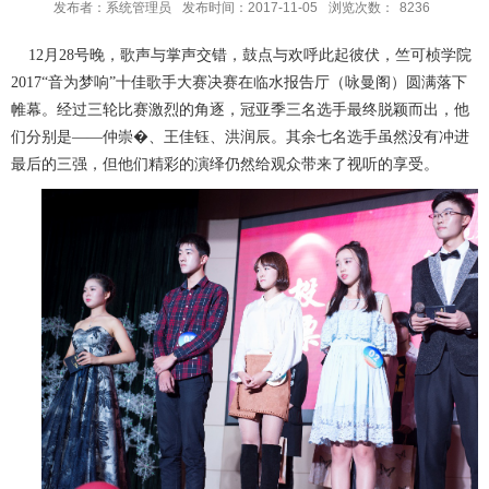
发布者：系统管理员
发布时间：2017-11-05
浏览次数：
8236
12月28号晚，歌声与掌声交错，鼓点与欢呼此起彼伏，竺可桢学院
2017“音为梦响”十佳歌手大赛决赛在临水报告厅（咏曼阁）圆满落下
帷幕。经过三轮比赛激烈的角逐，冠亚季三名选手最终脱颖而出，他
们分别是――仲崇�、王佳钰、洪润辰。其余七名选手虽然没有冲进
最后的三强，但他们精彩的演绎仍然给观众带来了视听的享受。