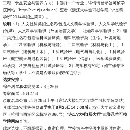
工程（食品安全与营养方向）中选择一个专业，详情请登录竺可桢学
院网站（http://ckc.zju.edu.cn）查看《浙江大学竺可桢学院 “求是科
学班”2014年招生简章》。
说明：
1）人文社科类招生名称包括人文科学试验班、人文科学试验班
(传媒)、人文科学试验班（外国语言文学）、社会科学试验班； 2）理
工类招生名称包括理科试验班类、理科试验班类（生命、环境与地
学）、工科试验班（机械与能源）、工科试验班（材料与化工）、工
科试验班（建筑与土木）、工科试验班（电气与自动化）、工科试验
班（航空航天与过程装备）、工科试验班（信息）、医学试验班类、
药学类、科技与创意设计试验班等； 3）与学校有约定（如主修专业
确认等）学生，不管是否录取仍按约定执行。
选拔安排：
综合测试和体能测试：
8月26日
专家面试：8月27日
录取名单公布：8月28日上午（东1A大楼1层大厅或竺可桢学院网站）
具体试场安排等信息
请学生于8月25日14：00后
到浙江大学紫金港校
区（杭州市西湖区余杭塘路866号）
“东1A大楼1层大厅”
或
登录竺可桢
学院网站
查询。
此次选拔，不组织报到，食宿自理。学校为考生提供少量临时住宿，