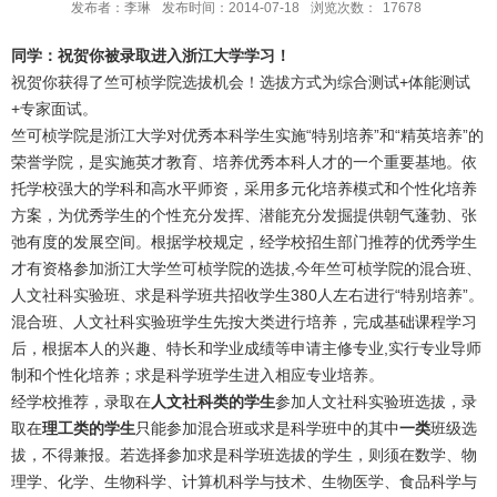
发布者：李琳
发布时间：2014-07-18
浏览次数：
17678
同学：祝贺你被录取进入浙江大学学习！
祝贺你获得了竺可桢学院选拔机会！选拔方式为综合测试+体能测试
+专家面试。
竺可桢学院是浙江大学对优秀本科学生实施“特别培养”和“精英培养”的
荣誉学院，是实施英才教育、培养优秀本科人才的一个重要基地。依
托学校强大的学科和高水平师资，采用多元化培养模式和个性化培养
方案，为优秀学生的个性充分发挥、潜能充分发掘提供朝气蓬勃、张
弛有度的发展空间。根据学校规定，经学校招生部门推荐的优秀学生
才有资格参加浙江大学竺可桢学院的选拔,今年竺可桢学院的混合班、
人文社科实验班、求是科学班共招收学生380人左右进行“特别培养”。
混合班、人文社科实验班学生先按大类进行培养，完成基础课程学习
后，根据本人的兴趣、特长和学业成绩等申请主修专业,实行专业导师
制和个性化培养；求是科学班学生进入相应专业培养。
经学校推荐，录取在
人文社科类的学生
参加人文社科实验班选拔，录
取在
理工类的学生
只能参加混合班或求是科学班中的其中
一类
班级选
拔，不得兼报。若选择参加求是科学班选拔的学生，则须在数学、物
理学、化学、生物科学、计算机科学与技术、生物医学、食品科学与