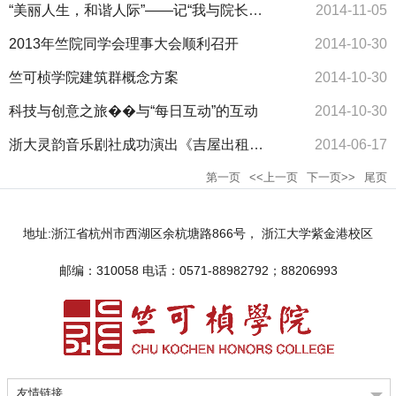
“美丽人生，和谐人际”――记“我与院长面对面”小城故事主题酒会礼仪培训
2014-11-05
2013年竺院同学会理事大会顺利召开
2014-10-30
竺可桢学院建筑群概念方案
2014-10-30
科技与创意之旅��与“每日互动”的互动
2014-10-30
浙大灵韵音乐剧社成功演出《吉屋出租》获多家媒体报道
2014-06-17
第一页
<<上一页
下一页>>
尾页
地址:浙江省杭州市西湖区余杭塘路866号， 浙江大学紫金港校区
邮编：310058 电话：0571-88982792；88206993
友情链接